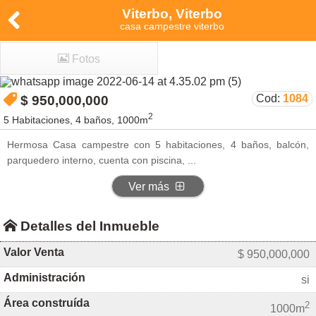
Viterbo, Viterbo
casa campestre viterbo
Fotos
1
de 12
Cod:
1084
$ 950,000,000
2
5 Habitaciones, 4 baños, 1000m
Hermosa Casa campestre con 5 habitaciones, 4 baños, balcón,
parquedero interno, cuenta con piscina,
...
Ver más
Detalles del Inmueble
Valor Venta
$ 950,000,000
Administración
si
Área construída
2
1000m