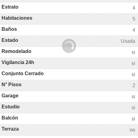
Estrato
4
Habitaciones
5
Baños
4
Estado
Usada
Remodelado
si
Vigilancia 24h
si
Conjunto Cerrado
si
N° Pisos
2
Garage
si
Estudio
si
Balcón
si
Terraza
no